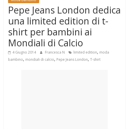
Mondo
Pepe Jeans London dedica
una limited edition di t-
shirt per bambini ai
Mondiali di Calcio
,
4 Giugno 2014
Francesca N
limited edition
moda
,
,
,
bambino
mondiali di calcio
Pepe Jeans London
T-shirt