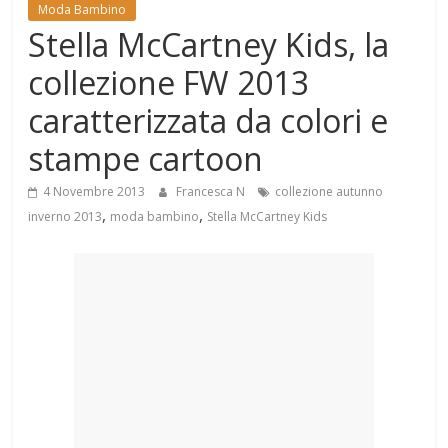
Mondo
Moda Bambino
Stella McCartney Kids, la
collezione FW 2013
caratterizzata da colori e
stampe cartoon
4 Novembre 2013
Francesca N
collezione autunno
,
,
inverno 2013
moda bambino
Stella McCartney Kids