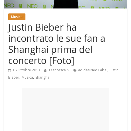
Mondo
Musica
Justin Bieber ha
incontrato le sue fan a
Shanghai prima del
concerto [Foto]
,
18 Ottobre 2013
Francesca N
adidas Neo Label
Justin
,
,
Bieber
Musica
Shanghai