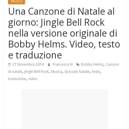
Musica
Mondo
Una Canzone di Natale al
giorno: Jingle Bell Rock
nella versione originale di
Bobby Helms. Video, testo
e traduzione
,
27 Novembre 2014
Francesca N
Bobby Helms
Canzoni
,
,
,
,
,
di natale
Jingle Bell Rock
Musica
Speciale Natale
testo
,
traduzione
video