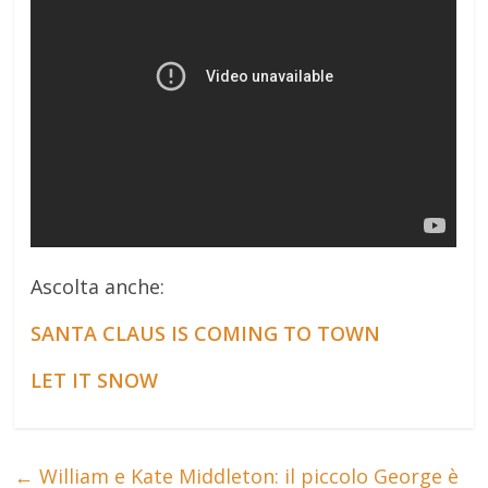
Ascolta anche:
SANTA CLAUS IS COMING TO TOWN
LET IT SNOW
←
William e Kate Middleton: il piccolo George è