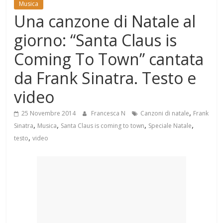
Musica
Mondo
Una canzone di Natale al
giorno: “Santa Claus is
Coming To Town” cantata
da Frank Sinatra. Testo e
video
,
25 Novembre 2014
Francesca N
Canzoni di natale
Frank
,
,
,
,
Sinatra
Musica
Santa Claus is coming to town
Speciale Natale
,
testo
video