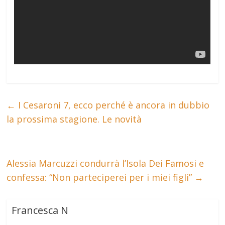
←
I Cesaroni 7, ecco perché è ancora in dubbio
la prossima stagione. Le novità
Alessia Marcuzzi condurrà l’Isola Dei Famosi e
confessa: “Non parteciperei per i miei figli”
→
Francesca N