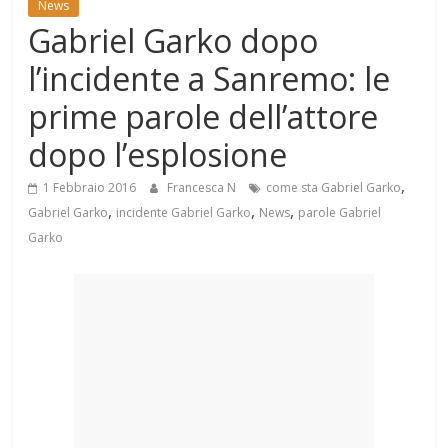
News
Mondo
Gabriel Garko dopo
l’incidente a Sanremo: le
prime parole dell’attore
dopo l’esplosione
,
1 Febbraio 2016
Francesca N
come sta Gabriel Garko
,
,
,
Gabriel Garko
incidente Gabriel Garko
News
parole Gabriel
Garko