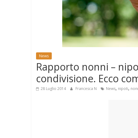
e
Mondo
News
Rapporto nonni – nipo
condivisione. Ecco com’
,
,
28 Luglio 2014
Francesca N
News
nipoti
non