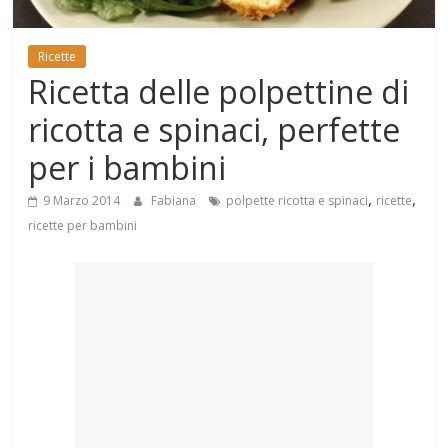
Mondo
Ricette
Ricetta delle polpettine di
ricotta e spinaci, perfette
per i bambini
,
,
9 Marzo 2014
Fabiana
polpette ricotta e spinaci
ricette
ricette per bambini