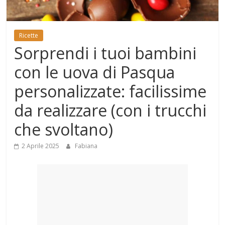
Mondo
Ricette
Sorprendi i tuoi bambini
con le uova di Pasqua
personalizzate: facilissime
da realizzare (con i trucchi
che svoltano)
2 Aprile 2025
Fabiana