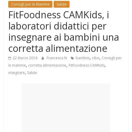
Mondo
Consigli per le Mamme
Salute
FitFoodness CAMKids, i
laboratori didattici per
insegnare ai bambini una
corretta alimentazione
,
,
22 Marzo 2016
Francesca N
bambini
cibo
Consigli per
,
,
,
le mamme
corretta alimentazione
FitFoodness CAMKids
,
insegnare
Salute