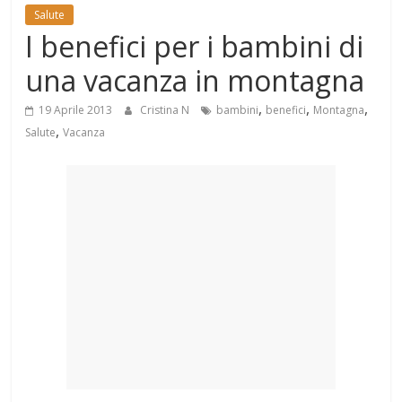
Mondo
Salute
I benefici per i bambini di
una vacanza in montagna
,
,
,
19 Aprile 2013
Cristina N
bambini
benefici
Montagna
,
Salute
Vacanza