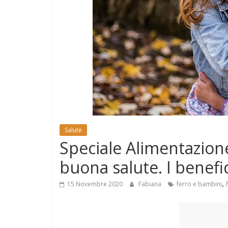
e
Mondo
Salute
Speciale Alimentazione:
buona salute. I benefic
,
15 Novembre 2020
Fabiana
ferro e bambini