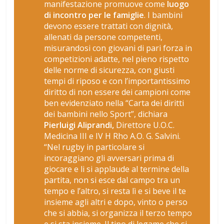
manifestazione promuove come
luogo
di incontro per le famiglie
. I bambini
devono essere trattati con dignità,
allenati da persone competenti,
misurandosi con giovani di pari forza in
competizioni adatte, nel pieno rispetto
delle norme di sicurezza, con giusti
tempi di riposo e con l’importantissimo
diritto di non essere dei campioni come
ben evidenziato nella “Carta dei diritti
dei bambini nello Sport”,
dichiara
Pierluigi Aliprandi,
Direttore U.O.C.
Medicina III e IV H Rho A.O. G. Salvini.
“Nel rugby in particolare si
incoraggiano gli avversari prima di
giocare e li si applaude al termine della
partita, non si esce dal campo tra un
tempo e l’altro, si resta lì e si beve il te
insieme agli altri e dopo, vinto o perso
che si abbia, si organizza il terzo tempo
e si sta insieme. Il tipo di legame che si