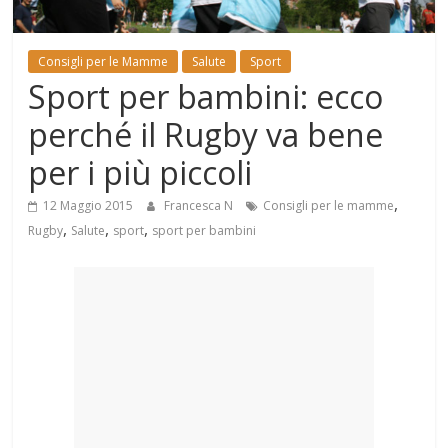
Mondo
Consigli per le Mamme
Salute
Sport
Sport per bambini: ecco
perché il Rugby va bene
per i più piccoli
,
12 Maggio 2015
Francesca N
Consigli per le mamme
,
,
,
Rugby
Salute
sport
sport per bambini