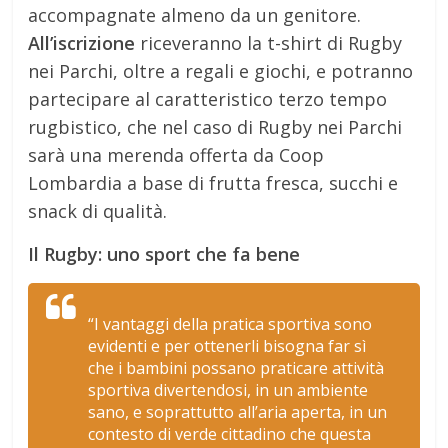
accompagnate almeno da un genitore.
All’iscrizione
riceveranno la t-shirt di Rugby
nei Parchi, oltre a regali e giochi, e potranno
partecipare al caratteristico terzo tempo
rugbistico, che nel caso di Rugby nei Parchi
sarà una
merenda offerta da Coop
Lombardia a base di frutta fresca, succhi e
snack di qualità.
Il Rugby: uno sport che fa bene
“I vantaggi della pratica sportiva sono
evidenti e per ottenerli bisogna far sì
che i bambini possano praticare attività
sportiva divertendosi, in un ambiente
sano, e soprattutto all’aria aperta, in un
contesto di verde cittadino che questa