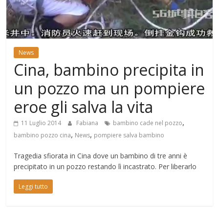
Mondo
News
Cina, bambino precipita in
un pozzo ma un pompiere
eroe gli salva la vita
,
11 Luglio 2014
Fabiana
bambino cade nel pozzo
,
,
bambino pozzo cina
News
pompiere salva bambino
Tragedia sfiorata in Cina dove un bambino di tre anni è
precipitato in un pozzo restando lì incastrato. Per liberarlo
Leggi tutto