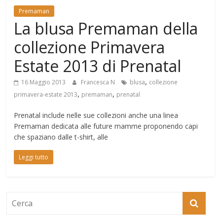
Mondo
Premaman
La blusa Premaman della
collezione Primavera
Estate 2013 di Prenatal
,
16 Maggio 2013
Francesca N
blusa
collezione
,
,
primavera-estate 2013
premaman
prenatal
Prenatal include nelle sue collezioni anche una linea
Premaman dedicata alle future mamme proponendo capi
che spaziano dalle t-shirt, alle
Leggi tutto