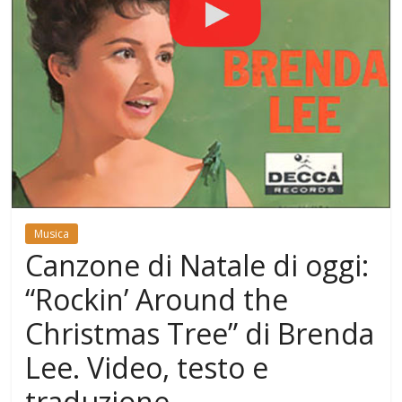
Mondo
Musica
Canzone di Natale di oggi:
“Rockin’ Around the
Christmas Tree” di Brenda
Lee. Video, testo e
traduzione