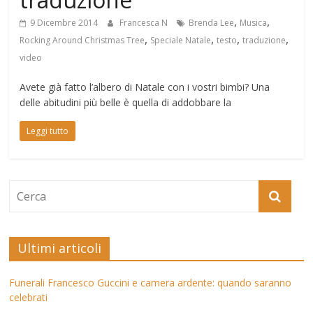
,
,
9 Dicembre 2014
Francesca N
Brenda Lee
Musica
,
,
,
,
Rocking Around Christmas Tree
Speciale Natale
testo
traduzione
video
Avete già fatto l’albero di Natale con i vostri bimbi? Una
delle abitudini più belle è quella di addobbare la
Leggi tutto
Ultimi articoli
Funerali Francesco Guccini e camera ardente: quando saranno
celebrati