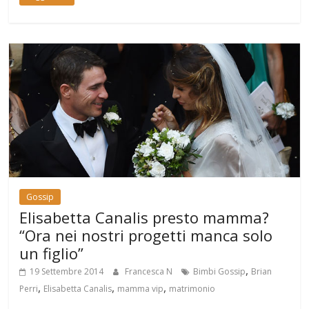
Gossip
Elisabetta Canalis presto mamma?
“Ora nei nostri progetti manca solo
un figlio”
,
19 Settembre 2014
Francesca N
Bimbi Gossip
Brian
,
,
,
Perri
Elisabetta Canalis
mamma vip
matrimonio