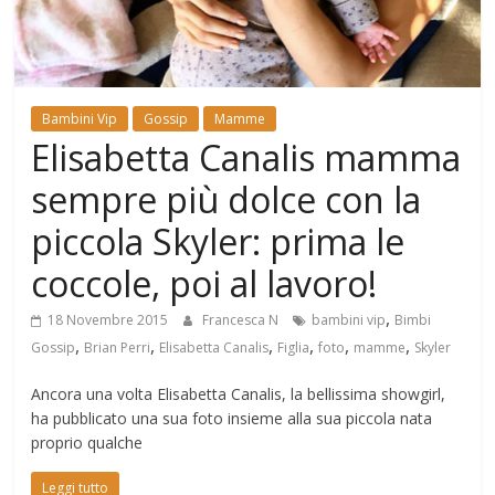
Mondo
Bambini Vip
Gossip
Mamme
Elisabetta Canalis mamma
sempre più dolce con la
piccola Skyler: prima le
coccole, poi al lavoro!
,
18 Novembre 2015
Francesca N
bambini vip
Bimbi
,
,
,
,
,
,
Gossip
Brian Perri
Elisabetta Canalis
Figlia
foto
mamme
Skyler
Ancora una volta Elisabetta Canalis, la bellissima showgirl,
ha pubblicato una sua foto insieme alla sua piccola nata
proprio qualche
Leggi tutto