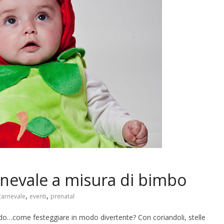
rnevale a misura di bimbo
,
,
carnevale
eventi
prenatal
nando…come festeggiare in modo divertente? Con coriandoli, stelle