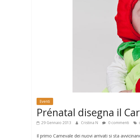
e
Mondo
Eventi
Prénatal disegna il Ca
29 Gennaio 2013
Cristina N
0 commenti
Il primo Carnevale dei nuovi arrivati si sta avvici