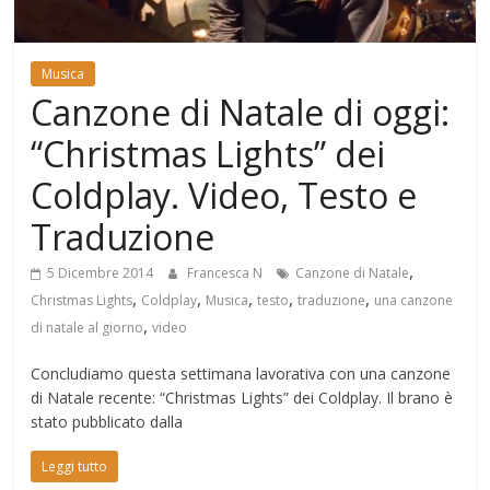
Mondo
Musica
Canzone di Natale di oggi:
“Christmas Lights” dei
Coldplay. Video, Testo e
Traduzione
,
5 Dicembre 2014
Francesca N
Canzone di Natale
,
,
,
,
,
Christmas Lights
Coldplay
Musica
testo
traduzione
una canzone
,
di natale al giorno
video
Concludiamo questa settimana lavorativa con una canzone
di Natale recente: “Christmas Lights” dei Coldplay. Il brano è
stato pubblicato dalla
Leggi tutto