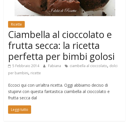
Mondo
Ricette
Ciambella al cioccolato e
frutta secca: la ricetta
perfetta per bimbi golosi
,
5 Febbraio 2014
Fabiana
ciambella al cioccolato
dolci
,
per bambini
ricette
Eccoci qui con un’altra ricetta. Oggi abbiamo deciso di
stupirvi con questa fantastica ciambella al cioccolato e
frutta secca dal
Leggi tutto