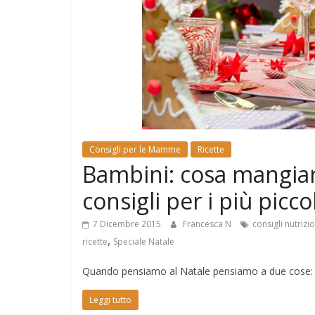
e
Mondo
Consigli per le Mamme
Ricette
Bambini: cosa mangiar
consigli per i più piccol
7 Dicembre 2015
Francesca N
consigli nutrizio
,
ricette
Speciale Natale
Quando pensiamo al Natale pensiamo a due cose: re
Leggi tutto