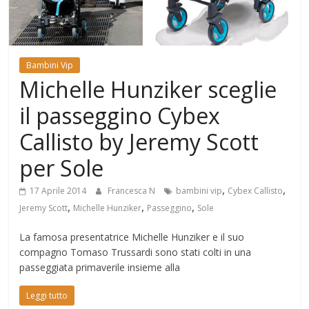
Mondo
Bambini Vip
Michelle Hunziker sceglie
il passeggino Cybex
Callisto by Jeremy Scott
per Sole
,
,
17 Aprile 2014
Francesca N
bambini vip
Cybex Callisto
,
,
,
Jeremy Scott
Michelle Hunziker
Passeggino
Sole
La famosa presentatrice Michelle Hunziker e il suo
compagno Tomaso Trussardi sono stati colti in una
passeggiata primaverile insieme alla
Leggi tutto