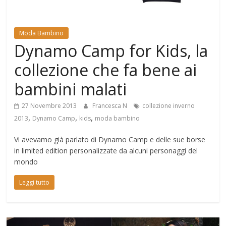
Mondo
Moda Bambino
Dynamo Camp for Kids, la
collezione che fa bene ai
bambini malati
27 Novembre 2013
Francesca N
collezione inverno
,
,
,
2013
Dynamo Camp
kids
moda bambino
Vi avevamo già parlato di Dynamo Camp e delle sue borse
in limited edition personalizzate da alcuni personaggi del
mondo
Leggi tutto