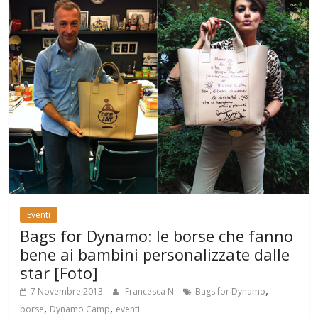
Eventi
Bags for Dynamo: le borse che fanno
bene ai bambini personalizzate dalle
star [Foto]
,
7 Novembre 2013
Francesca N
Bags for Dynamo
,
,
borse
Dynamo Camp
eventi