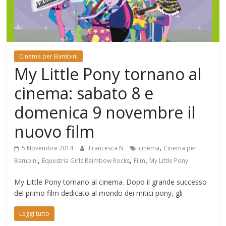
Mondo
Cinema per Bambini
My Little Pony tornano al
cinema: sabato 8 e
domenica 9 novembre il
nuovo film
,
5 Novembre 2014
Francesca N
cinema
Cinema per
,
,
,
Bambini
Equestria Girls Raimbow Rocks
Film
My Little Pony
My Little Pony tornano al cinema. Dopo il grande successo
del primo film dedicato al mondo dei mitici pony, gli
Leggi tutto