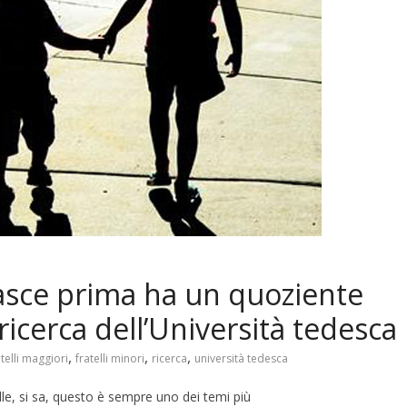
 nasce prima ha un quoziente
a ricerca dell’Università tedesca
,
,
,
telli maggiori
fratelli minori
ricerca
università tedesca
orelle, si sa, questo è sempre uno dei temi più