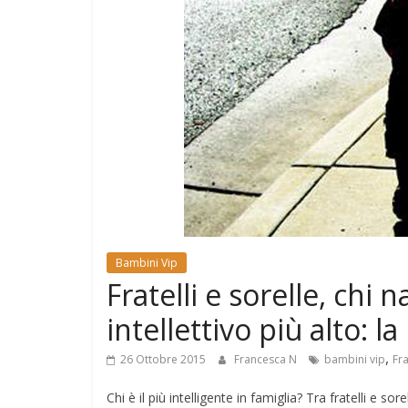
e
Mondo
Bambini Vip
Fratelli e sorelle, chi
intellettivo più alto: l
,
26 Ottobre 2015
Francesca N
bambini vip
Fra
Chi è il più intelligente in famiglia? Tra fratelli e s