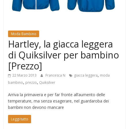
Mondo
Moda Bambino
Hartley, la giacca leggera
di Quiksilver per bambino
[Prezzo]
,
22 Marzo 2013
Francesca N
giacca leggera
moda
,
,
bambino
prezzo
Quiksilver
Arriva la primavera e per far fronte all’aumento delle
temperature, ma senza esagerare, nel guardaroba dei
bambini non devono mancare
Leggi tutto