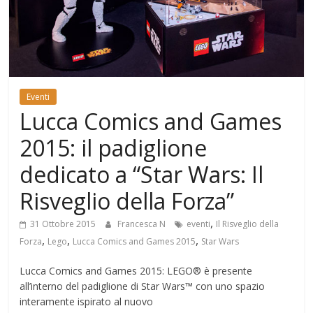
Mondo
Eventi
Lucca Comics and Games
2015: il padiglione
dedicato a “Star Wars: Il
Risveglio della Forza”
,
31 Ottobre 2015
Francesca N
eventi
Il Risveglio della
,
,
,
Forza
Lego
Lucca Comics and Games 2015
Star Wars
Lucca Comics and Games 2015: LEGO® è presente
all’interno del padiglione di Star Wars™ con uno spazio
interamente ispirato al nuovo