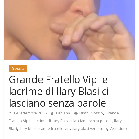
Mondo
Gossip
Grande Fratello Vip le
lacrime di Ilary Blasi ci
lasciano senza parole
,
19 Settembre 2016
Fabiana
Bimbi Gossip
Grande
,
Fratello Vip le lacrime di Ilary Blasi ci lasciano senza parole
Ilary
,
,
,
Blasi
ilary blasi grande fratello vip
ilary blasi verissimo
Verissimo