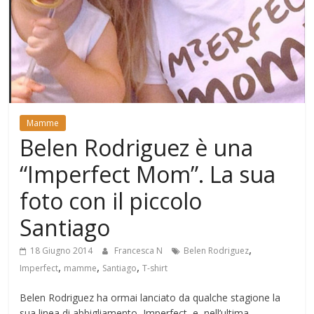
Mondo
Mamme
Belen Rodriguez è una
“Imperfect Mom”. La sua
foto con il piccolo
Santiago
,
18 Giugno 2014
Francesca N
Belen Rodriguez
,
,
,
Imperfect
mamme
Santiago
T-shirt
Belen Rodriguez ha ormai lanciato da qualche stagione la
sua linea di abbigliamento, Imperfect, e, nell’ultima