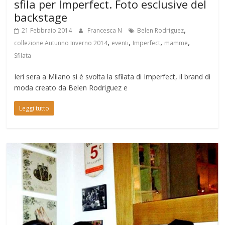
sfila per Imperfect. Foto esclusive del
backstage
,
21 Febbraio 2014
Francesca N
Belen Rodriguez
,
,
,
,
collezione Autunno Inverno 2014
eventi
Imperfect
mamme
Sfilata
Ieri sera a Milano si è svolta la sfilata di Imperfect, il brand di
moda creato da Belen Rodriguez e
Leggi tutto