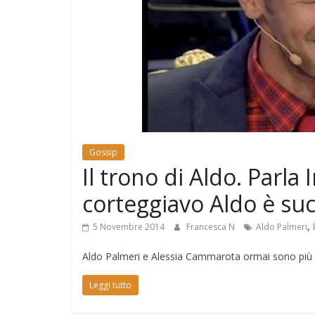
e
Mondo
Gossip
Il trono di Aldo. Parla
corteggiavo Aldo è su
,
5 Novembre 2014
Francesca N
Aldo Palmeri
Aldo Palmeri e Alessia Cammarota ormai sono più 
Leggi tutto