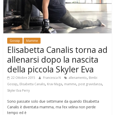
Mondo
Gossip
Mamme
Elisabetta Canalis torna ad
allenarsi dopo la nascita
della piccola Skyler Eva
,
22 Ottobre 2015
Francesca N
allenamento
Bimbi
,
,
,
,
,
Gossip
Elisabetta Canalis
Krav Maga
mamme
post gravidanza
Skyler Eva Perry
Sono passate solo due settimane da quando Elisabetta
Canalis è diventata mamma, ma l’ex velina non perde
tempo ed è