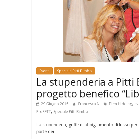
e
Mondo
Eventi
Speciale Pitti Bimbo
La stupenderia a Pitti
progetto benefico “Lib
,
29 Giugno 2015
Francesca N
Ellen Hidding
ev
,
ProRETT
Speciale Pitti Bimbo
La stupenderia, griffe di abbigliamento di lusso pe
parte dei