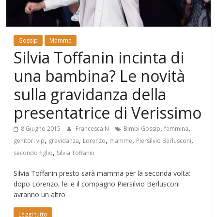
Mondo
Gossip
Mamme
Silvia Toffanin incinta di
una bambina? Le novità
sulla gravidanza della
presentatrice di Verissimo
,
,
8 Giugno 2015
Francesca N
Bimbi Gossip
femmina
,
,
,
,
,
genitori vip
gravidanza
Lorenzo
mamme
Piersilvio Berlusconi
,
secondo figlio
Silvia Toffanin
Silvia Toffanin presto sarà mamma per la seconda volta:
dopo Lorenzo, lei e il compagno Piersilvio Berlusconi
avranno un altro
Leggi tutto