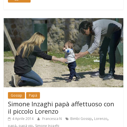
Gossip
Papà
Simone Inzaghi papà affettuoso con
il piccolo Lorenzo
,
,
4 Aprile 2014
Francesca N
Bimbi Gossip
Lorenzo
,
,
papà
papà vip
Simone Inzaghi