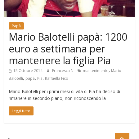
Mondo
Papà
Mario Balotelli papà: 1200
euro a settimana per
mantenere la figlia Pia
,
15 Ottobre 2014
Francesca N
mantenimento
Mario
,
,
,
Balotelli
papà
Pia
Raffaella Fico
Mario Balotelli per i primi mesi di vita di Pia ha deciso di
rimanere in secondo piano, non riconoscendo la
Leggi tutto