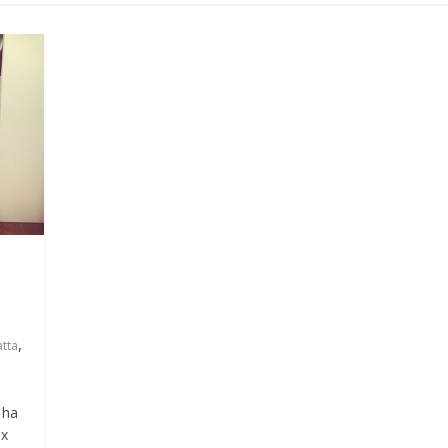
,
atta
 ha
ex