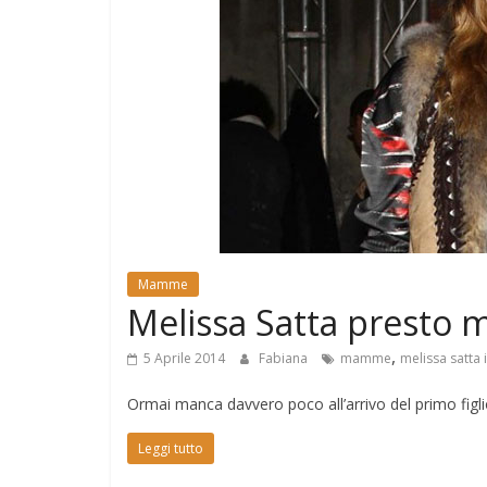
e
Mondo
Mamme
Melissa Satta presto m
,
5 Aprile 2014
Fabiana
mamme
melissa satta 
Ormai manca davvero poco all’arrivo del primo figlio
Leggi tutto