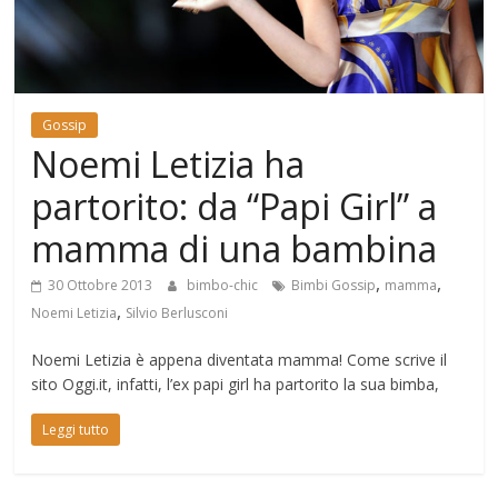
Mondo
Gossip
Noemi Letizia ha
partorito: da “Papi Girl” a
mamma di una bambina
,
,
30 Ottobre 2013
bimbo-chic
Bimbi Gossip
mamma
,
Noemi Letizia
Silvio Berlusconi
Noemi Letizia è appena diventata mamma! Come scrive il
sito Oggi.it, infatti, l’ex papi girl ha partorito la sua bimba,
Leggi tutto