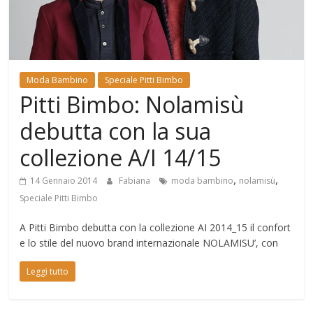
Mondo
Moda Bambino
Speciale Pitti Bimbo
Pitti Bimbo: Nolamisù
debutta con la sua
collezione A/I 14/15
,
,
14 Gennaio 2014
Fabiana
moda bambino
nolamisù
Speciale Pitti Bimbo
A Pitti Bimbo debutta con la collezione AI 2014_15 il confort
e lo stile del nuovo brand internazionale NOLAMISU’, con
Leggi tutto