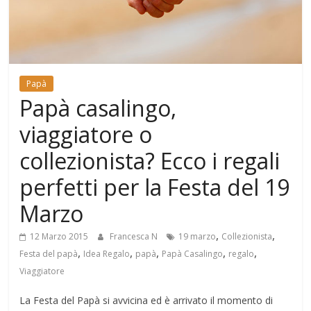
Mondo
Papà
Papà casalingo,
viaggiatore o
collezionista? Ecco i regali
perfetti per la Festa del 19
Marzo
,
,
12 Marzo 2015
Francesca N
19 marzo
Collezionista
,
,
,
,
,
Festa del papà
Idea Regalo
papà
Papà Casalingo
regalo
Viaggiatore
La Festa del Papà si avvicina ed è arrivato il momento di