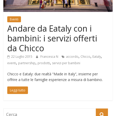
Mondo
Eventi
Andare da Eataly con i
bambini: i servizi offerti
da Chicco
,
,
,
22 Luglio 2015
Francesca N
accordo
Chicco
Eataly
,
,
,
eventi
partnership
prodotti
servizi per bambini
Chicco e Eataly: due realtà “Made in Italy”, insieme per
offrire a tutte le famiglie esperienze a misura di bambino.
Leggi tutto