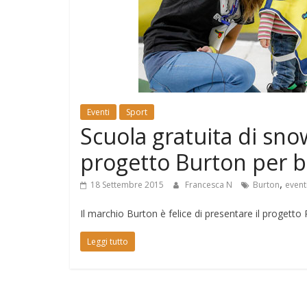
e
Mondo
Eventi
Sport
Scuola gratuita di snow
progetto Burton per 
,
18 Settembre 2015
Francesca N
Burton
event
Il marchio Burton è felice di presentare il progetto R
Leggi tutto