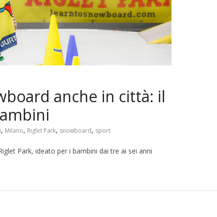
board anche in città: il
bambini
,
,
,
,
i
Milano
Riglet Park
snowboard
sport
iglet Park, ideato per i bambini dai tre ai sei anni