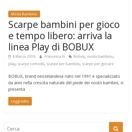
Mondo
Moda Bambino
Scarpe bambini per gioco
e tempo libero: arriva la
linea Play di BOBUX
,
,
8 Marzo 2016
Francesca N
Bobux
moda bambino
,
,
,
play
scarpe comode
scarpe per bambini
scarpe per giocare
BOBUX, brand neozelandese nato nel 1991 e specializzato
da anni nella crescita naturale del piede dei nostri bambini, si
presenta
Leggi tutto