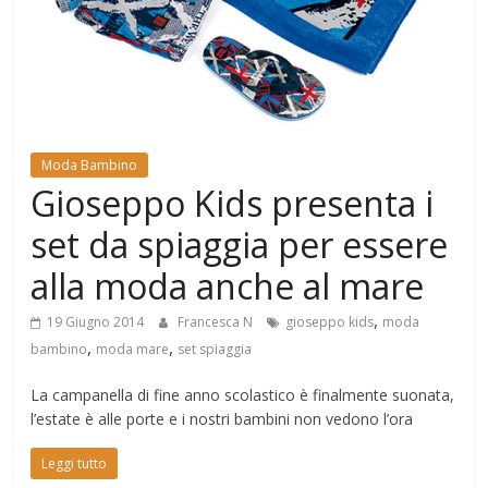
Mondo
Moda Bambino
Gioseppo Kids presenta i
set da spiaggia per essere
alla moda anche al mare
,
19 Giugno 2014
Francesca N
gioseppo kids
moda
,
,
bambino
moda mare
set spiaggia
La campanella di fine anno scolastico è finalmente suonata,
l’estate è alle porte e i nostri bambini non vedono l’ora
Leggi tutto