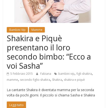
Mondo
Bambini Vip
Mamme
Shakira e Piquè
presentano il loro
secondo bimbo: “Ecco a
voi Sasha”
,
,
5 Febbraio 2015
Fabiana
bambini vip
figli shakira
,
,
,
mamme
secondo figlio shakira
Shakira
shakira e piquè
La cantante Shakira è diventata mamma per la seconda
volta da pochi giorni. Il piccolo si chiama Sasha e Shakira
Leggi tutto