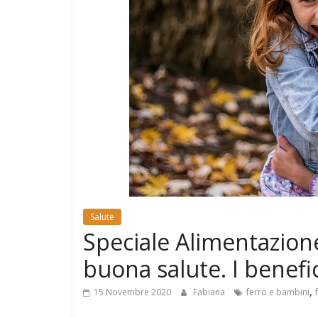
e
Mondo
Salute
Speciale Alimentazione:
buona salute. I benefic
,
15 Novembre 2020
Fabiana
ferro e bambini