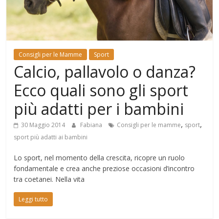
Mondo
Consigli per le Mamme
Sport
Calcio, pallavolo o danza?
Ecco quali sono gli sport
più adatti per i bambini
,
,
30 Maggio 2014
Fabiana
Consigli per le mamme
sport
sport più adatti ai bambini
Lo sport, nel momento della crescita, ricopre un ruolo
fondamentale e crea anche preziose occasioni d’incontro
tra coetanei. Nella vita
Leggi tutto