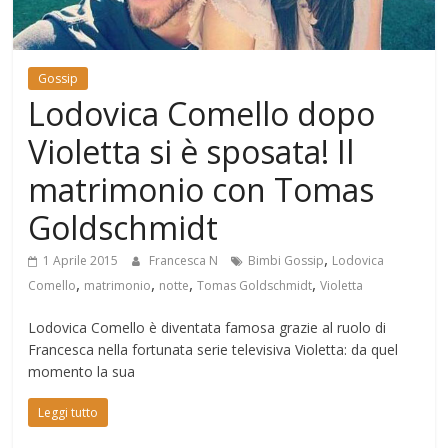
Mondo
Gossip
Lodovica Comello dopo
Violetta si è sposata! Il
matrimonio con Tomas
Goldschmidt
,
1 Aprile 2015
Francesca N
Bimbi Gossip
Lodovica
,
,
,
,
Comello
matrimonio
notte
Tomas Goldschmidt
Violetta
Lodovica Comello è diventata famosa grazie al ruolo di
Francesca nella fortunata serie televisiva Violetta: da quel
momento la sua
Leggi tutto