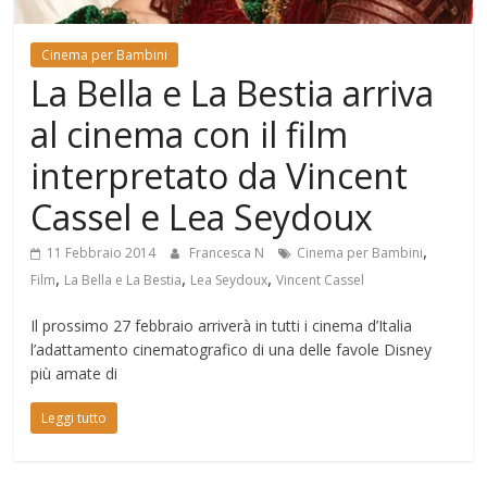
Mondo
Cinema per Bambini
La Bella e La Bestia arriva
al cinema con il film
interpretato da Vincent
Cassel e Lea Seydoux
,
11 Febbraio 2014
Francesca N
Cinema per Bambini
,
,
,
Film
La Bella e La Bestia
Lea Seydoux
Vincent Cassel
Il prossimo 27 febbraio arriverà in tutti i cinema d’Italia
l’adattamento cinematografico di una delle favole Disney
più amate di
Leggi tutto