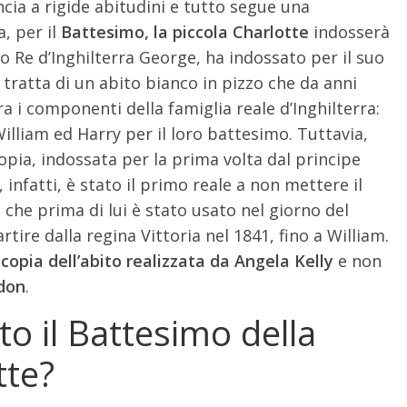
ncia a rigide abitudini e tutto segue una
, per il
Battesimo, l
a piccola Charlotte
indosserà
turo Re d’Inghilterra George, ha indossato per il suo
 tratta di un abito bianco in pizzo che da anni
a i componenti della famiglia reale d’Inghilterra:
William ed Harry per il loro battesimo. Tuttavia,
copia, indossata per la prima volta dal principe
 infatti, è stato il primo reale a non mettere il
o che prima di lui è stato usato nel giorno del
tire dalla regina Vittoria nel 1841, fino a William.
copia dell’abito realizzata da Angela Kelly
e non
don
.
o il Battesimo della
tte?