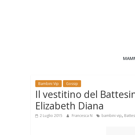
Salta
al
contenuto
Bimbo
MAM
News
News
Bambini Vip
Gossip
moda,
Il vestitino del Battes
mamme,
Elizabeth Diana
spettacolo
e
,
2 Luglio 2015
Francesca N
bambini vip
Batte
bambini:
news
Italia