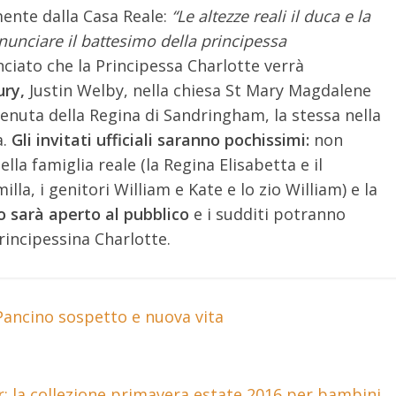
mente dalla Casa Reale:
“Le altezze reali il duca e la
nunciare il battesimo della principessa
iato che la Principessa Charlotte verrà
ury,
Justin Welby, nella chiesa St Mary Magdalene
 tenuta della Regina di Sandringham, la stessa nella
a.
Gli invitati ufficiali saranno pochissimi:
non
 famiglia reale (la Regina Elisabetta e il
illa, i genitori William e Kate e lo zio William) e la
to sarà aperto al pubblico
e i sudditi potranno
rincipessina Charlotte.
 Pancino sospetto e nuova vita
or: la collezione primavera estate 2016 per bambini