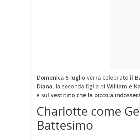
e
Mondo
Domenica 5 luglio
verrà celebrato
il 
Diana,
la seconda figlia di
William e K
e sul
vestitino che la piccola indosser
Charlotte come Geor
Battesimo