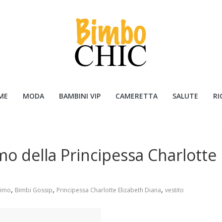
ME
MODA
BAMBINI VIP
CAMERETTA
SALUTE
RI
imo della Principessa Charlotte
,
,
,
simo
Bimbi Gossip
Principessa Charlotte Elizabeth Diana
vestito