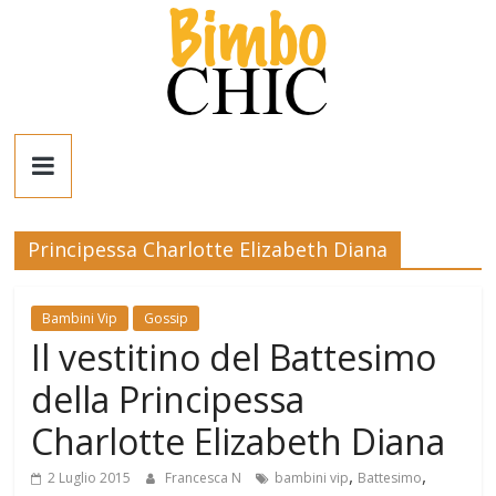
Salta
al
contenuto
Bimbo
News
Principessa Charlotte Elizabeth Diana
News
moda,
mamme,
Bambini Vip
Gossip
Il vestitino del Battesimo
spettacolo
e
della Principessa
bambini:
news
Charlotte Elizabeth Diana
Italia
,
,
e
2 Luglio 2015
Francesca N
bambini vip
Battesimo