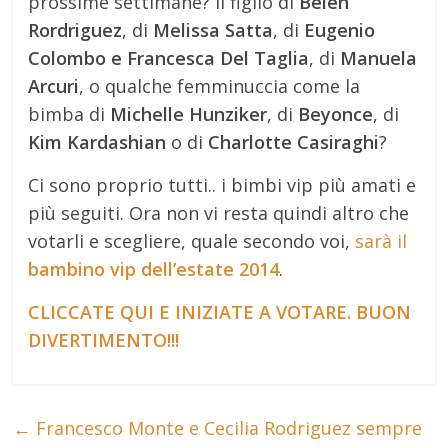
prossime settimane? Il figlio di
Belen
Rordriguez
, di
Melissa Satta
, di
Eugenio
Colombo e Francesca Del Taglia
, di
Manuela
Arcuri
, o qualche femminuccia come la
bimba di
Michelle Hunziker
, di
Beyonce
, di
Kim Kardashian
o di
Charlotte Casiraghi
?
Ci sono proprio tutti.. i bimbi vip più amati e
più seguiti. Ora non vi resta quindi altro che
votarli e scegliere, quale secondo voi,
sarà il
bambino vip dell’estate 2014
.
CLICCATE QUI E INIZIATE A VOTARE. BUON
DIVERTIMENTO!!!
←
Francesco Monte e Cecilia Rodriguez sempre