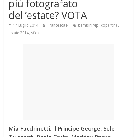
più fotografato
Mondo
dell’estate? VOTA
,
,
14 Luglio 2014
Francesca N
bambini vip
copertine
,
estate 2014
sfida
Mia Facchinetti, il Principe George, Sole
Trussardi, Paola Carta, Maddox Prince